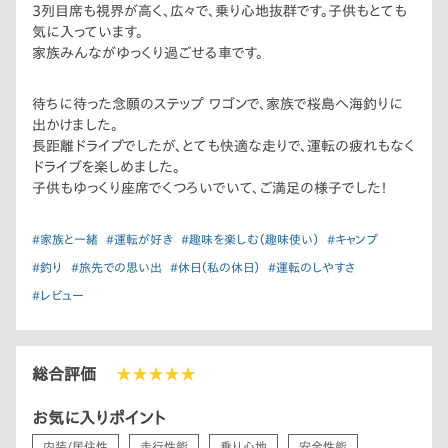
3列目席も視界が高く、広々で、乗り心地抜群です。子供もとても
気に入っています。
家族みんながゆっくり過ごせる車です。
待ちに待った念願のステップ ワゴンで、家族で桜島へ海釣りに
出かけました。
長距離ドライブでしたが、とても快適な走りで、運転の疲れもなく
ドライブを楽しめました。
子供もゆっくり座席でくつろいでいて、ご満足の様子でした！
#家族と一緒
#運転が好き
#趣味を楽しむ（趣味使い）
#キャンプ
#釣り
#旅先での思い出
#休日（私の休日）
#運転のしやすさ
#レビュー
総合評価
★★★★★
お気に入りポイント
内装/居住性
走行性能
乗り心地
安全性能