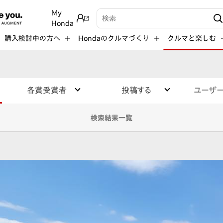
My
検索キーワード入力
Honda
購入検討中の方へ
Hondaのクルマづくり
クルマと楽しむ
各賞受賞者
投稿する
ユーザ
検索結果一覧