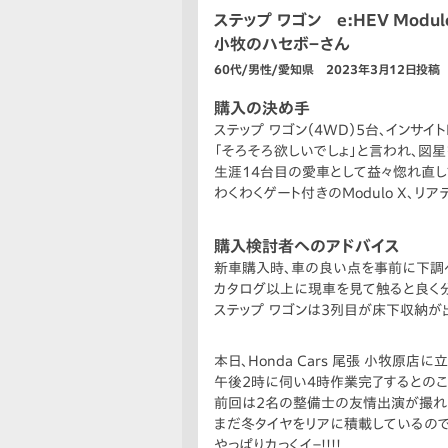
ステップ ワゴン e:HEV Modulo
小牧のハセボ－さん
60代/男性/愛知県 2023年3月12日投稿
購入の決め手
ステップ ワゴン（4WD）5台、インサイトL
「そろそろ欲しいでしょ」と言われ、図
生涯14台目の愛車として益々惚れ直し
わくわくゲート付きのModulo X、
購入検討者へのアドバイス
新車購入時、車の良い点を事前に下調
カタログ以上に現車を見て触ると良く分
ステップ ワゴンは3列目が床下収納が
本日、Honda Cars 尾張 小牧原
午後2時に伺い4時作業完了するとのこ
前回は2名の整備士の友情出演が撮れ
まだ冬タイヤをリアに積載しているので
やっぱりカっくイ－!!!!