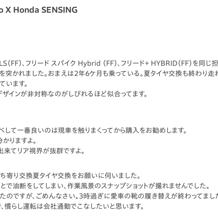
 X Honda SENSING
S（FF）、フリード スパイク Hybrid （FF）、フリード＋ HYBRID（FF）
星を突かれました。おまえは2年6ケ月も乗っている。夏タイヤ交換も終わり走
ています。
リアデザインが非対称なのがしびれるほど似合ってます。
べして一番良いのは現車を触りまくってから購入をお勧めします。
かりますよ。
出来てリア視界が抜群ですよ。
店に立ち寄り交換夏タイヤ交換をお願いに伺いました。
とで油断をしてしまい、作業風景のスナップショットが撮れませんでした。
たのですが、ごめんなさい。3時過ぎに愛車の靴の履き替えが終わってまし
、慣らし運転は会社通勤でこなしたいと思います。