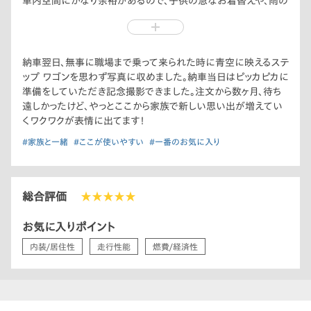
車内空間にかなり余裕があるので、子供の急なお着替えや、雨の
日の乗り降りも素早くできてとても使い勝手がいいです！
納車翌日、無事に職場まで乗って来られた時に青空に映えるステ
ップ ワゴンを思わず写真に収めました。納車当日はピッカピカに
準備をしていただき記念撮影できました。注文から数ヶ月、待ち
遠しかったけど、やっとここから家族で新しい思い出が増えてい
くワクワクが表情に出てます！
#家族と一緒
#ここが使いやすい
#一番のお気に入り
総合評価
★★★★★
お気に入りポイント
内装/居住性
走行性能
燃費/経済性