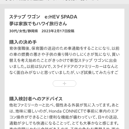
ステップ ワゴン e:HEV SPADA
夢は家族でもハワイ旅行さん
30代/女性/静岡県 2023年2月17日投稿
購入の決め手
育休復職後、保育園の送迎のため車通勤をすることになり、以前
の車の燃費の悪さや子供の乗り降りのしにくさが気になり、買い
替えを考え始めたことがきっかけで新型ステップ ワゴンに出会
いました。以前はSUVで、スライドドアのファミリーカーはなんと
なく面白みがないと思っていましたが、いざ試乗してみたらすご
く滑らかな走りで、車内も静かで、一番は子供が自分で乗り降り
しやすいことに感動！燃費も確実に良くなることが購入の決め手
です。納車されてからは、子供が自分でスライドドアを開け、乗り
込んでくれるようになりました。休日は、公園の駐車場などに停
購入検討者へのアドバイス
めて車内で快適にテイクアウトランチを楽しんでます。子供も親
他社ファミリーカーと比べ、個性ある外装が気に入ってます。あと
も笑顔になれる車で、買い替えて良かったと感じています。
は、地味に嬉しいのが、Honda CONNECTで事前に車内のエア
コン操作ができること！便利な機能が備わっていて、日々の送迎、
通勤が少しでも快適になることって、とても大事かなと感じます。