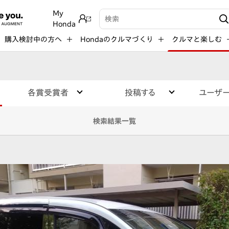
My
検索キーワード入力
Honda
購入検討中の方へ
Hondaのクルマづくり
クルマと楽しむ
各賞受賞者
投稿する
ユーザ
検索結果一覧