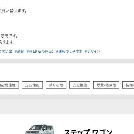
買い替えます。
ン最高です。
ります。
の思い出
#通勤
#休日（私の休日）
#運転のしやすさ
#デザイン
装/居住性
走行性能
乗り心地
安全性能
燃費/経済性
装備
ステップ ワゴン