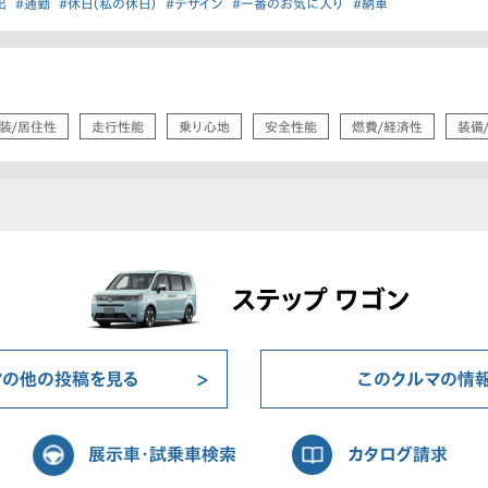
出
#通勤
#休日（私の休日）
#デザイン
#一番のお気に入り
#納車
装/居住性
走行性能
乗り心地
安全性能
燃費/経済性
装備
ステップ ワゴン
マの他の投稿を見る
このクルマの情
展示車・試乗車検索
カタログ請求