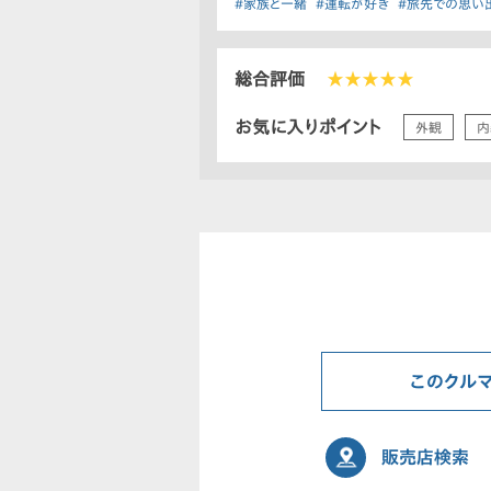
#家族と一緒
#運転が好き
#旅先での思い
総合評価
★★★★★
お気に入りポイント
外観
内
このクル
販売店検索