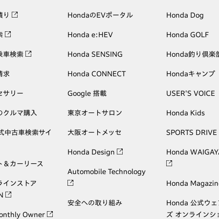
積り
HondaのEVポータル
Honda Dog
索
Honda e:HEV
Honda GOLF
乗車検索
Honda SENSING
Honda釣り倶楽
請求
Honda CONNECT
Hondaキャンプ
セサリー
Google 搭載
USER'S VOICE
のクルマ購入
東京オートサロン
Honda Kids
公式中古車検索サイ
大阪オートメッセ
SPORTS DRIVE
Honda Design
Honda WAIGAY
ト＆カーリース
Automobile Technology
ラインストア
Honda Magazin
ON
安全への取り組み
Honda 公式ウ
onthly Owner
ズ オンラインシ