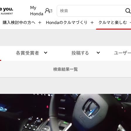
My
検索キーワード入力
Honda
購入検討中の方へ
Hondaのクルマづくり
クルマと楽しむ
各賞受賞者
投稿する
ユーザ
検索結果一覧