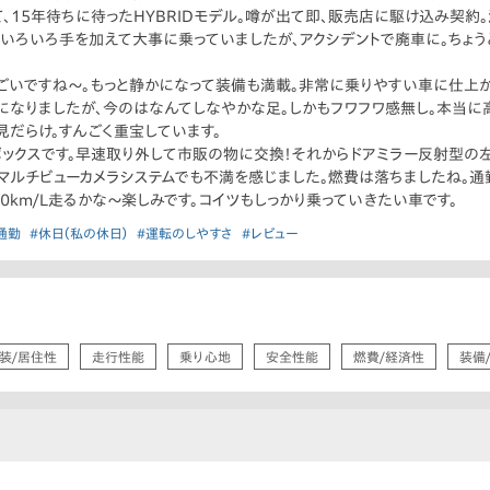
て、15年待ちに待ったHYBRIDモデル。噂が出て即、販売店に駆け込み契
、いろいろ手を加えて大事に乗っていましたが、アクシデントで廃車に。ちょ
ごいですね〜。もっと静かになって装備も満載。非常に乗りやすい車に仕上が
なりましたが、今のはなんてしなやかな足。しかもフワフワ感無し。本当に高
だらけ。すんごく重宝しています。
ックスです。早速取り外して市販の物に交換！それからドアミラー反射型の
ルチビューカメラシステムでも不満を感じました。燃費は落ちましたね。通勤メ
20km/L走るかな〜楽しみです。コイツもしっかり乗っていきたい車です。
通勤
#休日（私の休日）
#運転のしやすさ
#レビュー
装/居住性
走行性能
乗り心地
安全性能
燃費/経済性
装備