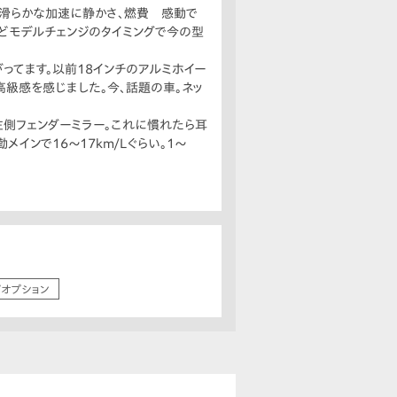
約。滑らかな加速に静かさ、燃費 感動で
うどモデルチェンジのタイミングで今の型
ってます。以前18インチのアルミホイー
級感を感じました。今、話題の車。ネッ
左側フェンダーミラー。これに慣れたら耳
インで16〜17km/Lぐらい。1〜
/オプション