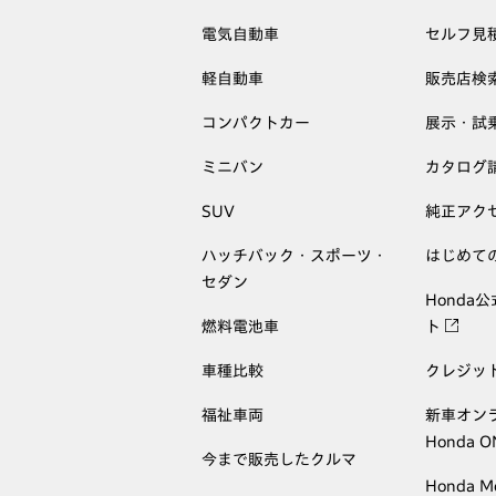
電気自動車
セルフ見
軽自動車
販売店検
コンパクトカー
展示・試
ミニバン
カタログ
SUV
純正アク
ハッチバック・スポーツ・
はじめて
セダン
Honda
燃料電池車
ト
車種比較
クレジッ
福祉車両
新車オン
Honda 
今まで販売したクルマ
Honda M