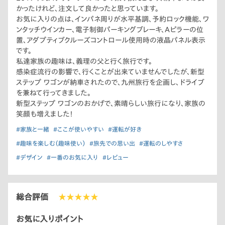
かったけれど、注文して良かったと思っています。
お気に入りの点は、インパネ周りが水平基調、予約ロック機能、ワ
ンタッチウインカー、電子制御パーキングブレーキ、Aピラーの位
置、アダプティブクルーズコントロール使用時の液晶パネル表示
です。
私達家族の趣味は、義理の父と行く旅行です。
感染症流行の影響で、行くことが出来ていませんでしたが、新型
ステップ ワゴンが納車されたので、九州旅行を企画し、ドライブ
を兼ねて行ってきました。
新型ステップ ワゴンのおかげで、素晴らしい旅行になり、家族の
笑顔も増えました！
#家族と一緒
#ここが使いやすい
#運転が好き
#趣味を楽しむ（趣味使い）
#旅先での思い出
#運転のしやすさ
#デザイン
#一番のお気に入り
#レビュー
総合評価
★★★★★
お気に入りポイント