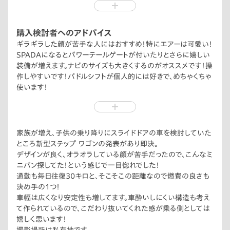
車幅は広くなり安定性も増してます。車酔いしにくい構造も考え
て作られているのでこだわり抜いてくれた感が乗る側としては
嬉しく思います！
購入検討者へのアドバイス
ギラギラした顔が苦手な人にはおすすめ！特にエアーは可愛い！
SPADAになるとパワーテールゲートが付いたりとさらに嬉しい
装備が増えます。ナビのサイズも大きくするのがオススメです！操
作しやすいです！パドルシフトが個人的には好きで、めちゃくちゃ
使います！
遠出をする、高速道路をよく使う方には特にオススメする装備の
内容になってます。
家族が増え、子供の乗り降りにスライドドアの車を検討していた
ところ新型ステップ ワゴンの発表があり即決。
デザインが良く、オラオラしている顔が苦手だったので、こんなミ
ニバン探してた！という感じで一目惚れでした！
通勤も毎日往復30キロと、そこそこの距離なので燃費の良さも
決め手の1つ！
車幅は広くなり安定性も増してます。車酔いしにくい構造も考え
て作られているので、こだわり抜いてくれた感が乗る側としては
嬉しく思います！