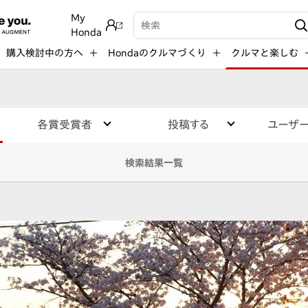
My
検索キーワード入力
Honda
購入検討中の方へ
Hondaのクルマづくり
クルマと楽しむ
各賞受賞者
投稿する
ユーザ
検索結果一覧