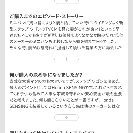
ご購入までのエピソード・ストーリー
ミニバンに買い替えようと妻と話していた時に、タイミングよく新
型ステップ ワゴンのTVCMを見た妻がこれが良い！といって早
速お店へ。でもさすが新型、お値段もよくなかなか踏み切れず。他
のメーカーのミニバンも比較しながら頭を悩ます日々でした。
そんな時、妻が独身時代に担当して頂いた営業の方に再会した
ところ、10年以上前にお話ししたことも覚えていてくださり感
動。話がすっかり盛り上がり、一気に決断モードになりました。営
業マンはすごいですね！
娘も大きな室内空間やわくわくゲートに大喜びで、これで決まり
何が購入の決め手になりましたか？
でした。
素敵な営業マンの力も大きいですが、ステップ ワゴンに決めた
最大のポイントとしてはHonda SENSINGです。これから生まれ
てくる子供も含めて大事な家族を守るため安心安全が最も重要
だと考えました。何も起こらないことが一番ですが、Honda
SENSINGを装着しているという安心感は他のメーカーにはな
い大きな決め手でした。ちなみにHonda SENSINGで意外と役
立っているのが、先行車発進おしらせ機能。信号停車中等に、娘
とのお話に夢中になることもしばしばな私は重宝しています。