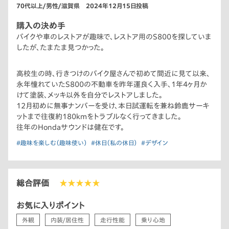
70代以上/男性/滋賀県 2024年12月15日投稿
購入の決め手
バイクや車のレストアが趣味で、レストア用のS800を探していま
したが、たまたま見つかった。
高校生の時、行きつけのバイク屋さんで初めて間近に見て以来、
永年憧れていたS800の不動車を昨年運良く入手、1年4ヶ月か
けて塗装、メッキ以外を自分でレストアしました。
12月初めに無事ナンバーを受け、本日試運転を兼ね鈴鹿サーキ
ットまで往復約180kmをトラブルなく行ってきました。
往年のHondaサウンドは健在です。
#趣味を楽しむ（趣味使い）
#休日（私の休日）
#デザイン
総合評価
★★★★★
お気に入りポイント
外観
内装/居住性
走行性能
乗り心地