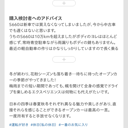
なので維持費が安く済みます。
そしてオープンカーは全身の感覚でドライブを、走りを楽しむこ
とができます。
購入検討者へのアドバイス
更に研ぎ澄まされた妥協のない走りの質がS660にはあります。
S660は新車では買えなくなってしまいましたが、今から中古車
そんなS660を所有できている幸せを日々感じています。
でも遅くはないと思います。
うちのS660は10万kmを超えましたがボディのヨレはほとんど
感じず、常時青空駐車ながら雨漏りもボディの錆もありません。
最近の軽自動車の作りはかなりしっかりしていますので長く乗る
ことができますよ。
冬が終わり、花粉シーズンも落ち着き…待ちに待ったオープンカ
ーの季節がやってきました！
梅雨までの短い期間であっても、幌を開けて全身の感覚でドライ
ブを楽しめるエクスペリエンスは何物にも代えがたいです。
日本の四季は春夏秋冬それぞれ異なる魅力や美しさがあり、直
接それらを感じることができるオープンカーは最高の一言。
一度所有すると手放せなくなります。
#運転が好き
#休日（私の休日）
#一番のお気に入り