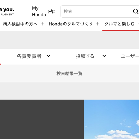
My
検索キーワード入力
Honda
購入検討中の方へ
Hondaのクルマづくり
クルマと楽しむ
各賞受賞者
投稿する
ユーザ
検索結果一覧