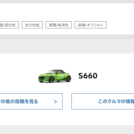
装/居住性
走行性能
燃費/経済性
装備/オプション
S660
マの他の投稿を見る
このクルマの情