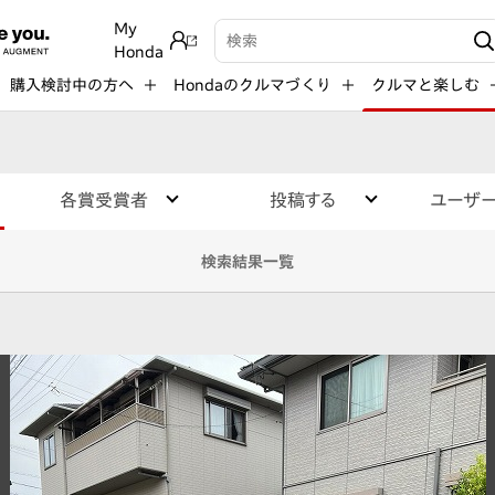
My
検索キーワード入力
Honda
購入検討中の方へ
Hondaのクルマづくり
クルマと楽しむ
各賞受賞者
投稿する
ユーザ
検索結果一覧