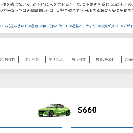
は不便を感じないが、助手席に人を乗せると一気に不便さを感じる。助手席
ツカーならではの醍醐味。私は、大好き過ぎて毎日舐める様にS660を眺め
楽しむ（趣味使い）
#通勤
#休日（私の休日）
#運転のしやすさ
#燃費が良い
#デザ
装/居住性
走行性能
乗り心地
安全性能
燃費/経済性
装備
S660