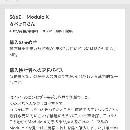
S660 Modulo X
カペッロさん
40代/男性/京都府 2024年3月9日投稿
購入の決め手
軽四輪乗用車。（維持費が、安く2台目に持つには助かります。）
MR。
購入検討者へのアドバイス
荷物乗らないのが最大の欠点ですが、それを超える魅力的な一
台です。
2015年のコンセプトモデルを見て衝撃でした。
NSXとならんでカッコ良すぎて！
いつかは買いたいと思ってたところ生産終了のアナウンスが…。
最終販売に間に合わず抽選にも外れて、中古車を探していたと
ころ恐らくModulo X同志の乗り換えをされたノーマルの
Modulo Xを見つけて奥様の許しを得て購入しました。（唯一の