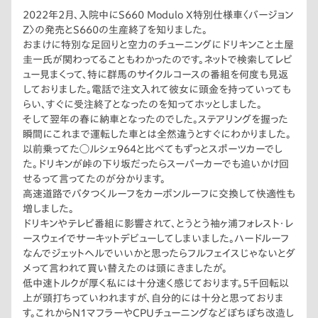
2022年2月、入院中にS660 Modulo X特別仕様車〈バージョン
Z〉の発売とS660の生産終了を知りました。
おまけに特別な足回りと空力のチューニングにドリキンこと土屋
圭一氏が関わってることもわかったのです。ネットで検索してレビ
ュー見まくって、特に群馬のサイクルコースの番組を何度も見返
しておりました。電話で注文入れて彼女に頭金を持っていっても
らい、すぐに受注終了となったのを知ってホッとしました。
そして翌年の春に納車となったのでした。ステアリングを握った
瞬間にこれまで運転した車とは全然違うとすぐにわかりました。
以前乗ってた◯ルシェ964と比べてもずっとスポーツカーでし
た。ドリキンが峠の下り坂だったらスーパーカーでも追いかけ回
せるって言ってたのが分かります。
高速道路でバタつくルーフをカーボンルーフに交換して快適性も
増しました。
ドリキンやテレビ番組に影響されて、とうとう袖ヶ浦フォレスト・レ
ースウェイでサーキットデビューしてしまいました。ハードルーフ
なんでジェットヘルでいいかと思ったらフルフェイスじゃないとダ
メって言われて買い替えたのは頭にきましたが。
低中速トルクが厚く私には十分速く感じております。5千回転以
上が頭打ちっていわれますが、自分的には十分と思っておりま
す。これからN1マフラーやCPUチューニングなどぼちぼち改造し