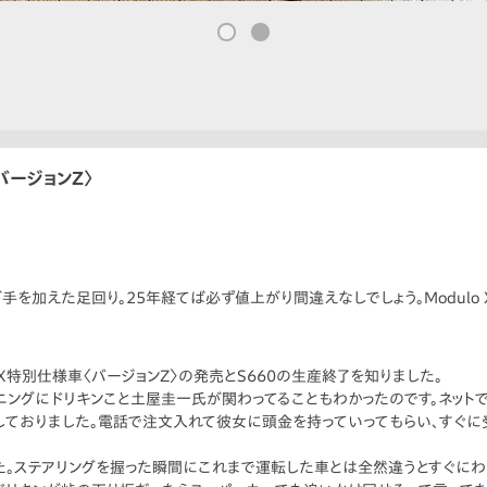
〈バージョンZ〉
が手を加えた足回り。25年経てば必ず値上がり間違えなしでしょう。Modulo
lo X特別仕様車〈バージョンZ〉の発売とS660の生産終了を知りました。
ングにドリキンこと土屋圭一氏が関わってることもわかったのです。ネットで
ておりました。電話で注文入れて彼女に頭金を持っていってもらい、すぐに
。ステアリングを握った瞬間にこれまで運転した車とは全然違うとすぐにわか