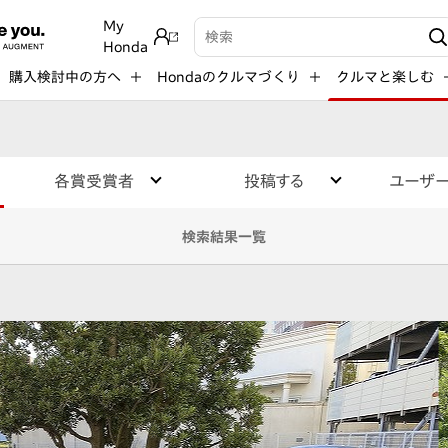
My
検索キーワード入力
Honda
購入検討中の方へ
Hondaのクルマづくり
クルマと楽しむ
各賞受賞者
投稿する
ユーザ
検索結果一覧