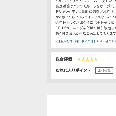
と比べてもずっとスポーツカーでした。
高速道路でバタつくルーフをカーボン
ドリキンやテレビ番組に影響されて、と
かと思ったらフルフェイスじゃないとダ
低中速トルクが厚く私には十分速く感じ
CPUチューニングなどぼちぼち改造し
長く付き合える車だと満足しております
#運転が好き
#休日（私の休日）
#一番のお
総合評価
★★★★★
お気に入りポイント
走行性能