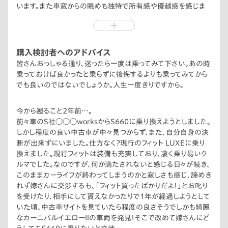
います。また車窓からの眺めも独特で所有感や優越感を感じま
す。なんと言ってもカッコイイです。
※Modulo Xではないのでローダウンする際は足回りは良く煮
詰めたいですね。
購入検討者へのアドバイス
皆さんおっしゃる通り、迷ったら一度は乗ってみて下さい。あの時
乗っておけば良かったと乗らずに後悔するよりも乗ってみてから
でも良いのではないでしょうか。人生一度きりですから。
今から遡ること2年前…。
前々車のS社◯◯◯worksからS660に乗り換えようとしました。
しかし程度の良い中古車が中々見つからず、また、自分自身の決
断が出来ずにいました。仕方なく？現行のフィット LUXEに乗り
換えました。現行フィットは装備も充実しており、凄く乗り易いク
ルマでした。なのですが、何か満たされないと感じる日々が続き、
このままカーライフが終わってしまうのかと寂しさも感じ、諦めき
れず嫁さんに交渉するも、「フィット買ったばかりだよ！」とお叱り
を受けたり、相手にして貰えなかったりで1年が経過しようとして
いた頃、中古車サイトを見ていたら程度の良さそうでしかも綺麗
なカーニバルイエローⅡの車両を発見！そこで改めて嫁さんにど