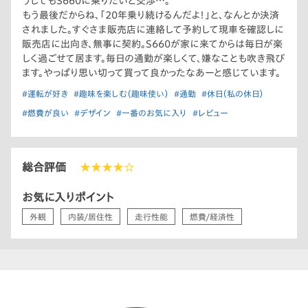
うしてもS660に乗りたいと交渉…。
もう最後だからね、「20年乗り続けるんだよ！」と、なんとか決済
されました。すぐさま販売店に連絡して予約して現車を確認しに
販売店に出向き、無事に契約。S660が家に来てからは毎日が楽
しく過ごせて居ます。毎日の通勤が楽しくて、嫌なことも吹き飛び
ます。やっぱり思い切って買って良かったなあーと感じています。
#運転が好き
#趣味を楽しむ（趣味使い）
#通勤
#休日（私の休日）
#燃費が良い
#デザイン
#一番のお気に入り
#レビュー
総合評価
★★★★☆
お気に入りポイント
外観
内装/居住性
走行性能
燃費/経済性