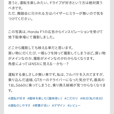
言うと、運転を楽しみたい、ドライブが好きという方は絶対買う
べきです。
ただ、舞踏会に行かれる方はバイザーにミラーが無いので気を
つけてください。
この写真は、Honda F1の広告からインスピレーションを受けて
地下駐車場にて撮影しました。
どこから撮影しても映える車だと思います。
買い物に行くたび、一眼レフを持って撮影してしまうほど。買い物
がメインなのか、撮影がメインなのかわからなくなります。
角度によってはNSXに見える…かも…？
運転する楽しさしか無い車です。私は、フルバケを入れてますが、
乗り込んだ途端、GTカーのドライバーになった気分です。最高の
1台。S660に乗ってしまうと、乗り換え候補が見つからなくなりま
す。
#運転が好き
#趣味を楽しむ（趣味使い）
#こだわり
#休日（私の休日）
#運転のしやすさ
#燃費が良い
#デザイン
#レビュー