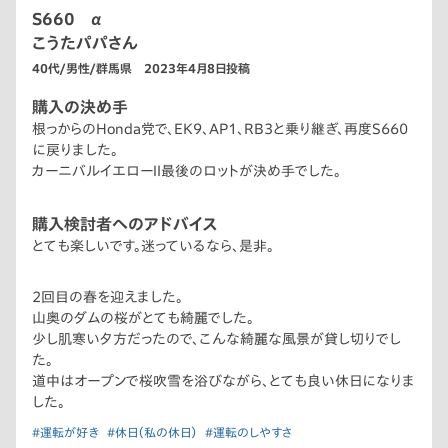
S660 α
こうたパパさん
40代/男性/群馬県 2023年4月8日投稿
購入の決め手
根っからのHonda党で、EK9、AP1、RB3と乗り継ぎ、再度S660
に戻りました。
カーニバルイエローⅡ最後のロットが決め手でした。
購入検討者へのアドバイス
とても楽しいです。迷っているなら、是非。
2回目の春を迎えました。
山奥のダムの桜がとても綺麗でした。
少し肌寒い夕方だったので、こんな綺麗な風景が貸し切りでし
た。
道中はオープンで桜吹雪を浴びながら、とても良い休日になりま
した。
#運転が好き
#休日（私の休日）
#運転のしやすさ