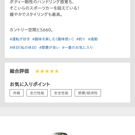
ボディー剛性のハンドリング感覚も、
そこいらのスポーツカーを超えている！
緩やかでスタイリングも最高。
カントリー空間とS660。
#運転が好き
#趣味を楽しむ（趣味使い）
#釣り
#通勤
#休日（私の休日）
#燃費が良い
#一番のお気に入り
総合評価
★★★★★
お気に入りポイント
外観
走行性能
安全性能
燃費/経済性