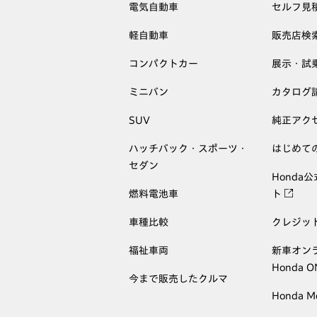
電気自動車
セルフ見
軽自動車
販売店検
コンパクトカー
展示・試
ミニバン
カタログ
SUV
純正アク
ハッチバック・スポーツ・
はじめて
セダン
Honda
燃料電池車
ト
車種比較
クレジッ
福祉車両
新車オン
Honda 
今まで販売したクルマ
Honda M