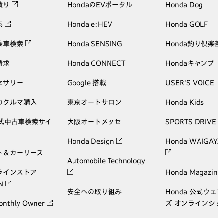
積り
HondaのEVポータル
Honda Dog
索
Honda e:HEV
Honda GOLF
乗車検索
Honda SENSING
Honda釣り倶楽
請求
Honda CONNECT
Hondaキャンプ
セサリー
Google 搭載
USER'S VOICE
のクルマ購入
東京オートサロン
Honda Kids
公式中古車検索サイ
大阪オートメッセ
SPORTS DRIVE
Honda Design
Honda WAIGAY
ト＆カーリース
Automobile Technology
ラインストア
Honda Magazin
ON
安全への取り組み
Honda 公式ウ
onthly Owner
ズ オンラインシ