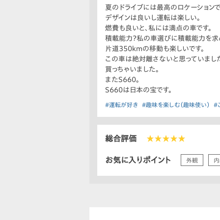
夏のドライブには最高のロケーションで
デザインは良いし運転は楽しい。
燃費も良いと、私には満点の車です。
積載能力？私の車選びに積載能力を求
片道350kmの移動も楽しいです。
この車は絶対離さないと思っていまし
買っちゃいました。
またS660。
S660は日本の宝です。
#運転が好き
#趣味を楽しむ（趣味使い）
#
総合評価
★★★★★
お気に入りポイント
外観
内