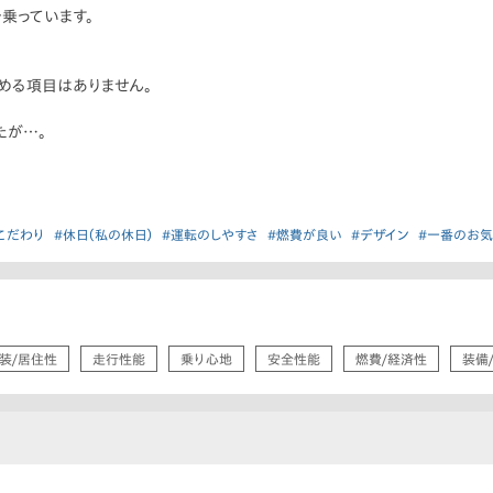
乗っています。
める項目はありません。
たが…。
こだわり
#休日（私の休日）
#運転のしやすさ
#燃費が良い
#デザイン
#一番のお
装/居住性
走行性能
乗り心地
安全性能
燃費/経済性
装備