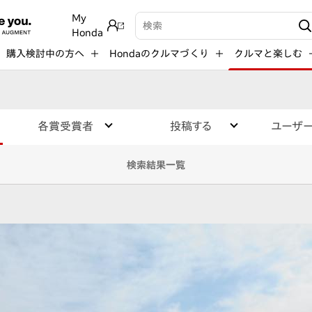
My
検索キーワード入力
Honda
購入検討中の方へ
Hondaのクルマづくり
クルマと楽しむ
各賞受賞者
投稿する
ユーザ
検索結果一覧