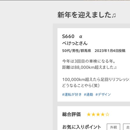
新年を迎えました♫
S660 α
べけっとさん
50代/男性/群馬県 2023年1月4日投稿
今年は3回目の車検になる年。
距離は88,000km超えました♫
100,000km超えたら足回りリフレッ
どうなることやら（笑）
#運転が好き
#通勤
#デザイン
総合評価
★★★★☆
お気に入りポイント
外観
走