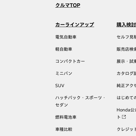
クルマTOP
カーラインアップ
購入検討
電気自動車
セルフ見
軽自動車
販売店検
コンパクトカー
展示・試
ミニバン
カタログ
SUV
純正アク
ハッチバック・スポーツ・
はじめて
セダン
Honda
燃料電池車
ト
車種比較
クレジッ