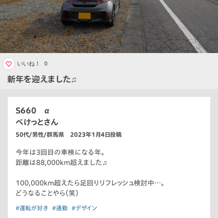
いいね！
0
新年を迎えました♫
S660 α
べけっとさん
50代/男性/群馬県 2023年1月4日投稿
今年は3回目の車検になる年。
距離は88,000km超えました♫
100,000km超えたら足回りリフレッシュ検討中…。
どうなることやら（笑）
#運転が好き
#通勤
#デザイン