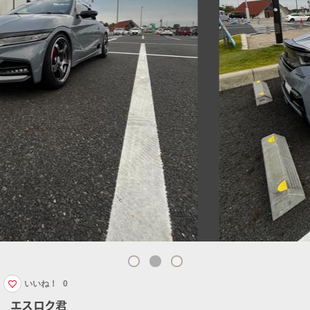
いいね！
0
エスロク君