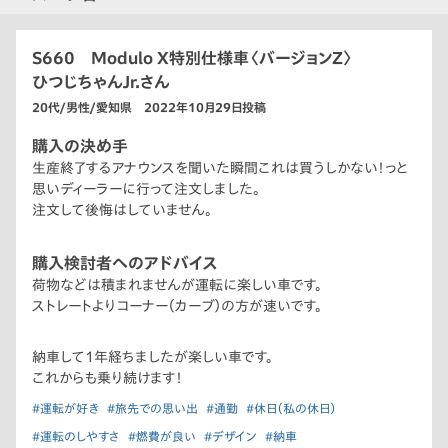
S660 Modulo X特別仕様車〈バージョンZ〉
ひつじちゃんJr.さん
20代/男性/愛知県 2022年10月29日投稿
購入の決め手
生産終了するアナウンスを聞いた瞬間これは買うしかない！っと
思いディーラーに行って注文しました。
注文して後悔はしていません。
購入検討者へのアドバイス
荷物などは積まれませんが運転に楽しい車です。
ストレートよりコーナー（カーブ）の方が速いです。
納車して1年経ちましたが楽しい車です。
これからも乗り続けます！
#運転が好き
#旅先での思い出
#通勤
#休日（私の休日）
#運転のしやすさ
#燃費が良い
#デザイン
#納車