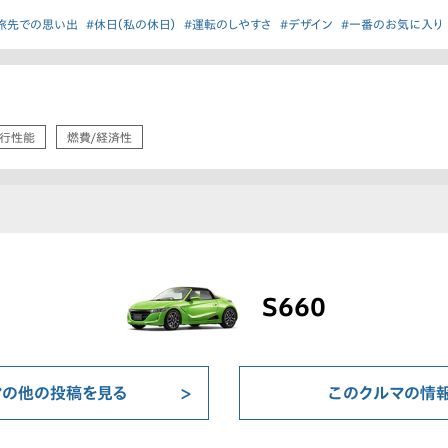
旅先での思い出
#休日（私の休日）
#運転のしやすさ
#デザイン
#一番のお気に入り
行性能
燃費/経済性
S660
マの他の投稿を見る
このクルマの情