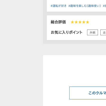
#運転が好き
#趣味を楽しむ（趣味使い）
#
総合評価
★★★★★
お気に入りポイント
外観
走
このクル