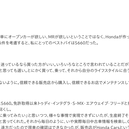
。単にオープンカーが欲しい、MRが欲しいということではなく、Hondaが作
条件を考慮すると、私にとってのベストバイはS660だった。
、迷っているなら買った方がいい。いろいろなところで言われていることだが
」と思っても遅い。とにかく買って、乗って、それから自分のライフスタイルに
ないように。信頼できる販売店から購入し、信頼できるお店でメンテナンスし
S660。免許取得以来トゥディ・インテグラ・S-MX・エアウェイブ・フリード
尽くし。
に乗ってみたい」と思いつつ、様々な事情で実現できずにいたが、生産終了
と言ってくれた。それから毎日のように、いや実際毎日中古車情報を検索し、
方だったので現車の確認はできなかったが、販売店がHonda Carsとい