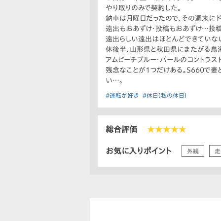
やり取りのみで契約した。
納車は月曜日だったので、その週末に
遠出もおあずけ・投稿もおあずけ…投稿
遠出らしい遠出はほとんどできていない
休後半、山形県と秋田県にまたがる鳥海
アムビーチブルー・パールのコントラス
残念なことが1つだけある。S660で妻
い…。
#運転が好き
#休日（私の休日）
総合評価
★★★★★
お気に入りポイント
外観
走