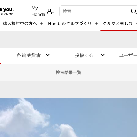
My
検索キーワード入力
Honda
購入検討中の方へ
Hondaのクルマづくり
クルマと楽しむ
各賞受賞者
投稿する
ユーザ
検索結果一覧