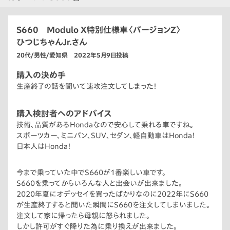
S660 Modulo X特別仕様車〈バージョンZ〉
ひつじちゃんJr.さん
20代/男性/愛知県 2022年5月9日投稿
購入の決め手
生産終了の話を聞いて速攻注文してしまった！
購入検討者へのアドバイス
技術、品質があるHondaなので安心して乗れる車ですね。
スポーツカー、ミニバン、SUV、セダン、軽自動車はHonda！
日本人はHonda！
今まで乗っていた中でS660が1番楽しい車です。
S660を乗ってからいろんな人と出会いが出来ました。
2020年夏にオデッセイを買ったばかりなのに2022年にS660
が生産終了すると聞いた瞬間にS660を注文してしまいました。
注文して家に帰ったら母親に怒られました。
しかし許可がすぐ降りた為に乗り換えが出来ました。