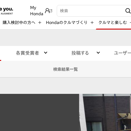
My
検索キーワード入力
Honda
購入検討中の方へ
Hondaのクルマづくり
クルマと楽しむ
各賞受賞者
投稿する
ユーザ
検索結果一覧