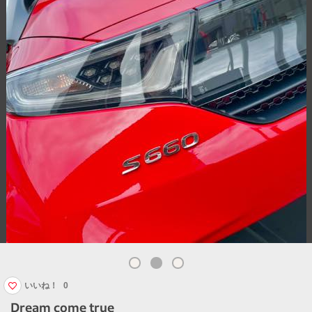
いいね！
0
Dream come true