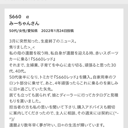
S660 α
みーちゃんさん
50代/女性/愛知県 2022年1月24日投稿
3月に突然知った、生産終了のニュース。
焦りました>_<
私の母の還暦を祝う時、私自身が還暦を迎える時、赤いスポーツ
カーに乗る！『S660レッド』
それまで、主婦業、子育てを中心に走り切る、頑張ると思った30
代、40代。
50代後半になり、トミカで『S660レッド』を購入。自家用車のフ
ロント部分に乗せて、あと、4年頑張ったらこれに乗るのを楽しみ
に日々過ごしていた矢先。
居ても立っても居られず、娘とディーラーに行ってカタログと見積
もりを貰いました。
担当者の方も私の思いを聞いて下さり、購入アドバイスも親切
に案内してくださったので、主人に相談、その週末には契約に(^-
^)/
還暦より数年早く夢が叶い、日々の生活が輝いています。