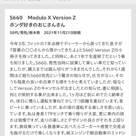
S660 Modulo X Version Z
ホンダ好きのおじさんさん
50代/男性/栃木県 2021年11月21日投稿
今年3月、フィットの1年点検でディーラーから戻ってきた息子が
『営業の○○さんから預かってきたよ』とS660 Version Zの小
冊子を持ってきました。と同時に、あと1年で生産終了だという事
も知りました。S660、発売当時に試乗して楽しい車だと知ってい
ましたが、購入までは踏ん切りがつきませんでした。それから1週
間ほど経ちS660完売という驚きの知らせが。仕方がない、その
うち程度の良い中古車でも探そうかと考えていましたが、程なく
してVersion Zのキャンセルが出ましたとの知らせ。妻に相談し
何とか契約する事が出来ました。1ヶ月ほど前にめでたく納車さ
れ、休日に慣らし運転を兼ねて少しづつ距離を重ねています。昔
ビートに乗っていましたが、あの頃の運転する楽しさを思い出し
ています。私は身長179センチで乗り降りが大変、更に車内の狭
さは我慢ですが、走りの楽しさとデザインの良さがそれを上回り
ます。普段乗っている普通車に比べたらゴーカート感覚で交差点
を曲がるだけで楽しくなります。純エンジンで軽自動車のミッドシ