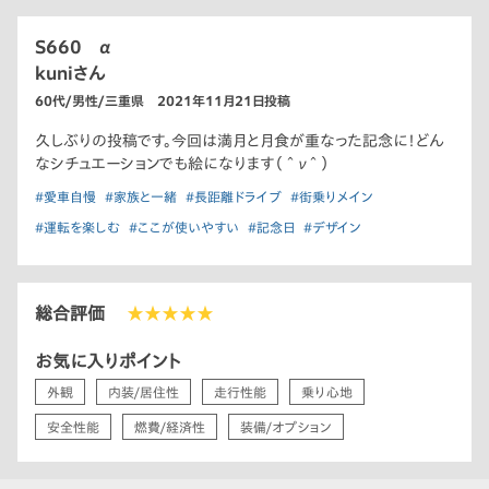
S660 α
kuniさん
60代/男性/三重県 2021年11月21日投稿
久しぶりの投稿です。今回は満月と月食が重なった記念に！どん
なシチュエーションでも絵になります（＾ν＾）
#愛車自慢
#家族と一緒
#長距離ドライブ
#街乗りメイン
#運転を楽しむ
#ここが使いやすい
#記念日
#デザイン
総合評価
★★★★★
お気に入りポイント
外観
内装/居住性
走行性能
乗り心地
安全性能
燃費/経済性
装備/オプション