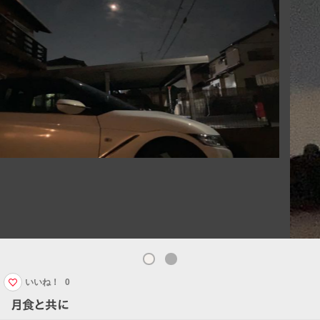
いいね！
0
月食と共に