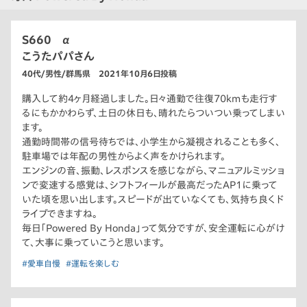
S660 α
こうたパパさん
40代/男性/群馬県 2021年10月6日投稿
購入して約4ヶ月経過しました。日々通勤で往復70kmも走行す
るにもかかわらず、土日の休日も、晴れたらついつい乗ってしまい
ます。
通勤時間帯の信号待ちでは、小学生から凝視されることも多く、
駐車場では年配の男性からよく声をかけられます。
エンジンの音、振動、レスポンスを感じながら、マニュアルミッショ
ンで変速する感覚は、シフトフィールが最高だったAP1に乗って
いた頃を思い出します。スピードが出ていなくても、気持ち良くド
ライブできますね。
毎日「Powered By Honda」って気分ですが、安全運転に心がけ
て、大事に乗っていこうと思います。
#愛車自慢
#運転を楽しむ