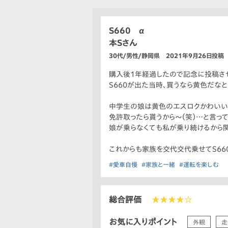
S660 α
本Sさん
30代/男性/静岡県 2021年9月26日投稿
購入後1年経過したので記念に投稿さ
S660が出た当時、買うなら黄色だな
中学生の娘は黄色のエスロクかわいいと
免許取ったら貰うから〜（笑）…と言っ
娘が乗らなくても私が乗り続けるから関
これからも家族を交代交代乗せてS66
#愛車自慢
#家族と一緒
#運転を楽しむ
総合評価
★★★★☆
お気に入りポイント
外観
走