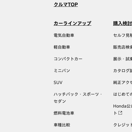
クルマTOP
カーラインアップ
購入検討
電気自動車
セルフ見
軽自動車
販売店検
コンパクトカー
展示・試
ミニバン
カタログ
SUV
純正アク
ハッチバック・スポーツ・
はじめて
セダン
Honda
燃料電池車
ト
車種比較
クレジッ