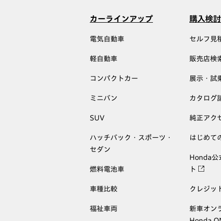
カーラインアップ
購入検討
電気自動車
セルフ見
軽自動車
販売店検
コンパクトカー
展示・試
ミニバン
カタログ
SUV
純正アク
ハッチバック・スポーツ・
はじめて
セダン
Honda
燃料電池車
ト
車種比較
クレジッ
福祉車両
新車オン
Honda 