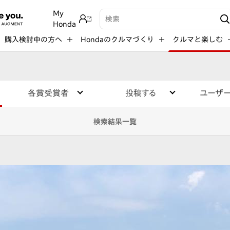
My
検索キーワード入力
Honda
購入検討中の方へ
Hondaのクルマづくり
クルマと楽しむ
各賞受賞者
投稿する
ユーザ
検索結果一覧