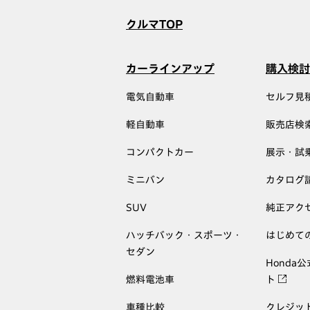
クルマTOP
カーラインアップ
購入検討
電気自動車
セルフ見
軽自動車
販売店検
コンパクトカー
展示・試
ミニバン
カタログ
SUV
純正アク
ハッチバック・スポーツ・
はじめて
セダン
Honda
燃料電池車
ト
車種比較
クレジッ