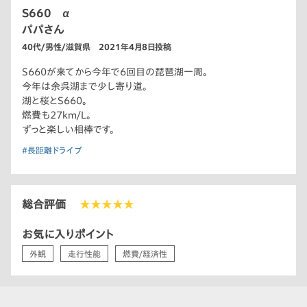
S660 α
パパさん
40代/男性/滋賀県 2021年4月8日投稿
S660が来てから今年で6回目の琵琶湖一周。
今年は余呉湖まで少し寄り道。
湖と桜とS660。
燃費も27km/L。
ずっと楽しい相棒です。
#長距離ドライブ
総合評価
★★★★★
お気に入りポイント
外観
走行性能
燃費/経済性