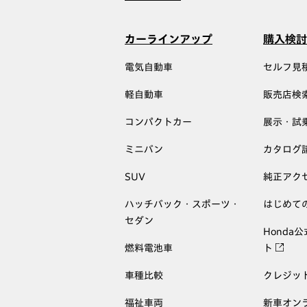
カーラインアップ
購入検討
電気自動車
セルフ見
軽自動車
販売店検
コンパクトカー
展示・試
ミニバン
カタログ
SUV
純正アク
ハッチバック・スポーツ・
はじめて
セダン
Honda
燃料電池車
ト
車種比較
クレジッ
福祉車両
新車オン