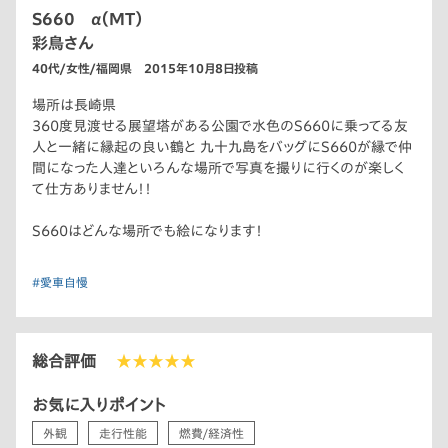
S660 α（MT）
彩鳥さん
40代/女性/福岡県 2015年10月8日投稿
場所は長崎県
360度見渡せる展望塔がある公園で水色のS660に乗ってる友
人と一緒に縁起の良い鶴と 九十九島をバッグにS660が縁で仲
間になった人達といろんな場所で写真を撮りに行くのが楽しく
て仕方ありません！！
S660はどんな場所でも絵になります！
#愛車自慢
総合評価
★★★★★
お気に入りポイント
外観
走行性能
燃費/経済性