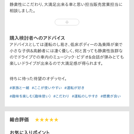
静粛性にこだわり、大満足出来る車と思い担当販売営業担当に
相談しました。
2023年10月商談時、納車時期を聞き仮予約となりました。
購入検討者へのアドバイス
アドバイスとしては運転のし易さ、低床ボディーの為乗降が楽で
小さな子供＆高齢者には凄く優しく、何と言っても静粛性抜群な
のでドライブでの車内のミュージック・ビデオ＆会話が弾みとても
楽しいドライブが出来るので大満足感が得られます。
待ちに待った待望のオデッセイ。
#家族と一緒
#ここが使いやすい
#運転が好き
#趣味を楽しむ（趣味使い）
#こだわり
#運転のしやすさ
#燃費が良い
総合評価
★★★★★
お気に入りポイント