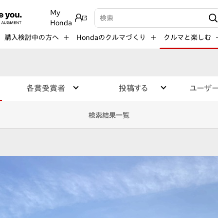
My
検索キーワード入力
Honda
購入検討中の方へ
Hondaのクルマづくり
クルマと楽しむ
各賞受賞者
投稿する
ユーザ
検索結果一覧