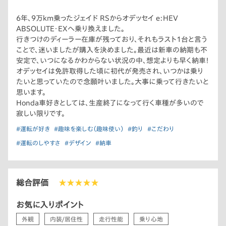
6年、9万km乗ったジェイド RSからオデッセイ e:HEV
ABSOLUTE・EXへ乗り換えました。
行きつけのディーラー在庫が残っており、それもラスト1台と言う
ことで、迷いましたが購入を決めました。最近は新車の納期も不
安定で、いつになるかわからない状況の中、想定よりも早く納車！
オデッセイは免許取得した頃に初代が発売され、いつかは乗り
たいと思っていたので念願叶いました。大事に乗って行きたいと
思います。
Honda車好きとしては、生産終了になって行く車種が多いので
寂しい限りです。
#運転が好き
#趣味を楽しむ（趣味使い）
#釣り
#こだわり
#運転のしやすさ
#デザイン
#納車
総合評価
★★★★★
お気に入りポイント
外観
内装/居住性
走行性能
乗り心地