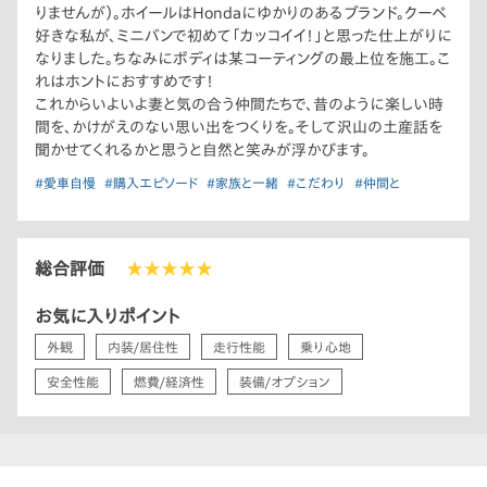
りませんが）。ホイールはHondaにゆかりのあるブランド。クーペ
好きな私が、ミニバンで初めて「カッコイイ！」と思った仕上がりに
なりました。ちなみにボディは某コーティングの最上位を施工。こ
れはホントにおすすめです！
これからいよいよ妻と気の合う仲間たちで、昔のように楽しい時
間を、かけがえのない思い出をつくりを。そして沢山の土産話を
聞かせてくれるかと思うと自然と笑みが浮かびます。
#愛車自慢
#購入エピソード
#家族と一緒
#こだわり
#仲間と
総合評価
★★★★★
お気に入りポイント
外観
内装/居住性
走行性能
乗り心地
安全性能
燃費/経済性
装備/オプション