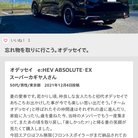
いいね！
1
忘れ物を取りに行こう。オデッセイで。
オデッセイ e:HEV ABSOLUTE・EX
スーパーカギヤ人さん
50代/男性/東京都 2021年12月4日投稿
妻の愛車です。若かりし頃、仲良しな友人たちと初代オデッセイで
あちこちお出かけした事が今でも楽しい思い出だそう。「チーム
オデッセイ」と呼ばれたその仲間達はそれぞれの道に進んだり、
家庭に入ったり。歳を重ねた今、当時のメンバーでもう一度集ま
って、またあの頃を取り戻し、「楽しかったァ！」と帰る妻の笑顔が
見たくて購入しました。
今回エアロはフル無限（フロントスポイラーがまだ納品されてお