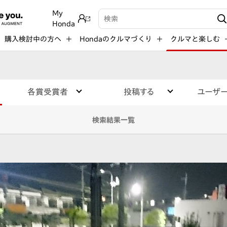
My
検索キーワード入力
Honda
購入検討中の方へ
Hondaのクルマづくり
クルマと楽しむ
各賞受賞者
投稿する
ユーザ
検索結果一覧