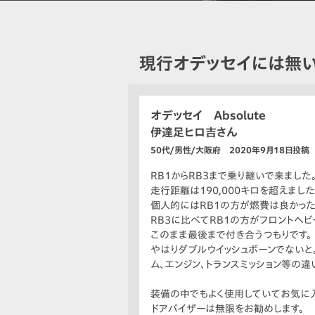
現行オデッセイには無
オデッセイ Absolute
伊達足ヒロ吉さん
50代/男性/大阪府 2020年9月18日投稿
RB1からRB3まで乗り継いで来ました
走行距離は190,000キロを超えました
個人的にはRB1の方が燃費は良かった
RB3に比べてRB1の方がフロントヘビ
このまま最後まで付き合うつもりです。
やはりダブルウイッシュボーンでないと
ム、エンジン、トランスミッション等の違
装備の中でもよく使用していてお気に入
ドアバイザーは無限をお勧めします。