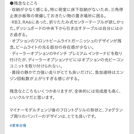
●残念なところ
・収納が少なく感じる。特に荷室に床下収納がないため、三角停
止表示板等の常備しておきたい物の置き場所に困る。
・RB3、RA6にあった、折りたたみ式センターテーブルが欲しかっ
た。ダッシュボードの中央下から引き出すテーブルは自分には小
さ過ぎる。
・オプションのフロントビームライトガーニッシュのデザインが残
念。ビームライトの光る部分の存在感が少ない。
・ディーラーオプションの9インチ プレミアム インターナビを取り
付けたが、ディーラーオプションナビにはオプションの光ビーコン
ユニットを取り付けられない。
・普段の静かで力強い走りがとても良いだけに、急加速時はエン
ジン回転数が上がりすぎる感じがする。
残念なところもいくつかありますが、全体的には完成度も高く、
いいクルマだと思います。
マイナーモデルチェンジ後のフロントグリルの形状と、フォグラン
プ周りのバンパーのデザインは、とても良いです。
#愛車自慢