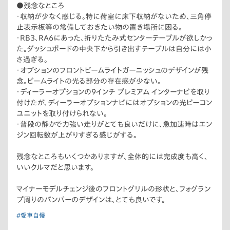
●残念なところ
・収納が少なく感じる。特に荷室に床下収納がないため、三角停
止表示板等の常備しておきたい物の置き場所に困る。
・RB3、RA6にあった、折りたたみ式センターテーブルが欲しかっ
た。ダッシュボードの中央下から引き出すテーブルは自分には小
さ過ぎる。
・オプションのフロントビームライトガーニッシュのデザインが残
念。ビームライトの光る部分の存在感が少ない。
・ディーラーオプションの9インチ プレミアム インターナビを取り
付けたが、ディーラーオプションナビにはオプションの光ビーコン
ユニットを取り付けられない。
・普段の静かで力強い走りがとても良いだけに、急加速時はエン
ジン回転数が上がりすぎる感じがする。
残念なところもいくつかありますが、全体的には完成度も高く、
いいクルマだと思います。
マイナーモデルチェンジ後のフロントグリルの形状と、フォグラン
プ周りのバンパーのデザインは、とても良いです。
#愛車自慢