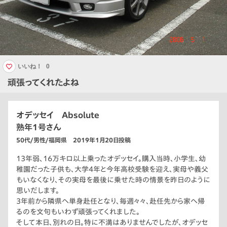
いいね！
0
頑張ってくれたよね
オデッセイ Absolute
熟年1号さん
50代/男性/福岡県 2019年1月20日投稿
13年弱、16万キロ以上乗ったオデッセイ。購入当時、小学生、幼
稚園だった子供も、大学4年と今年高校受験を迎え、実母や義父
もいなくなり、その実母を最後に乗せた時の情景を昨日のように
思いだします。
3年前から隣県へ単身赴任となり、毎週々々、赴任先から家へ帰
るのを文句もいわず頑張ってくれました。
そして本日、別れの日。特に不満はありませんでしたが、オデッセ