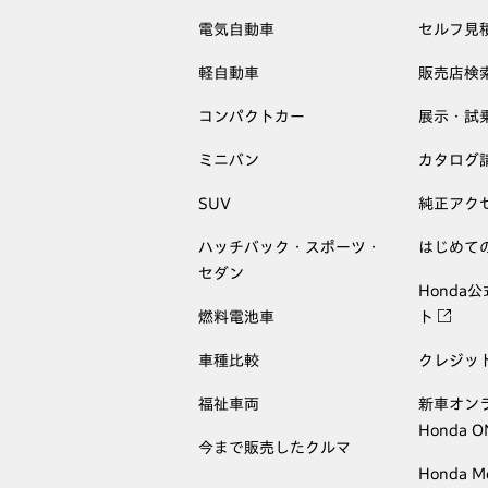
電気自動車
セルフ見
軽自動車
販売店検
コンパクトカー
展示・試
ミニバン
カタログ
SUV
純正アク
ハッチバック・スポーツ・
はじめて
セダン
Honda
燃料電池車
ト
車種比較
クレジッ
福祉車両
新車オン
Honda 
今まで販売したクルマ
Honda M