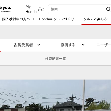
My
検索キーワード入力
Honda
購入検討中の方へ
Hondaのクルマづくり
クルマと楽しむ
各賞受賞者
投稿する
ユーザ
検索結果一覧