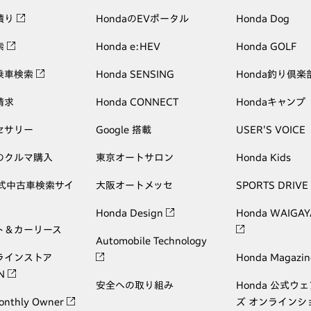
積り
HondaのEVポータル
Honda Dog
索
Honda e:HEV
Honda GOLF
乗車検索
Honda SENSING
Honda釣り倶楽
請求
Honda CONNECT
Hondaキャンプ
セサリー
Google 搭載
USER'S VOICE
のクルマ購入
東京オートサロン
Honda Kids
公式中古車検索サイ
大阪オートメッセ
SPORTS DRIVE
Honda Design
Honda WAIGAY
ト＆カーリース
Automobile Technology
ラインストア
Honda Magazin
ON
安全への取り組み
Honda 公式ウ
onthly Owner
ズ オンラインシ