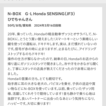
N-BOX G・L Honda SENSING（JF3）
ひでちゃんさん
50代/女性/愛知県 2024年3月16日投稿
20年、乗っていた、Hondaの軽自動車ザッツとオサラバして、N-
BOXに、とうとう買い替えました！スマートキーという素晴らしい
鍵を使っての運転は、ドキドキします。実は、まだ慣れていないの
です。信号が赤の時に止まりますが、止まるたびに、アイドリング
ストップするのもドキドキ！
操作の仕方が解らなかったので、納車の日、Hondaのお店からの
帰り道にガソリンスタンドで聞きました。冷や汗をかきながら聞く
と、丁寧にスタンドの店員が教えてくださったので非常に助かり
ました。
Hondaの営業の方も、とても親切です。
助手席に耳の大きな老犬の、パピヨンを乗せ、子供の送迎や買
い物などにN-BOXを使っています。以前、乗っていたザッツ同
様、活躍してくれそうで期待しています！音も静かで乗り心地は
抜群です。良いパートナーに出会ったなあという気持ちになり、
ハッピーです。大切に乗ります！